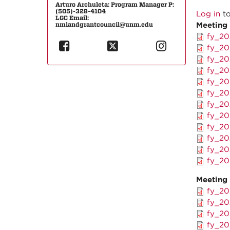
Arturo Archuleta: Program Manager P:
(505)-328-4104
Log in
to
LGC Email:
Meeting
nmlandgrantcouncil@unm.edu
fy_20
fy_20
fy_20
fy_20
fy_20
fy_20
fy_20
fy_20
fy_20
fy_20
fy_20
fy_20
Meeting
fy_20
fy_20
fy_20
fy_20