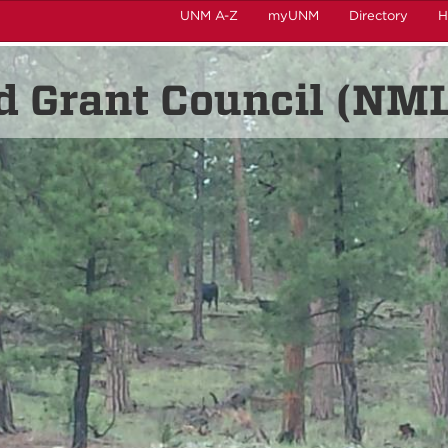
UNM A-Z
myUNM
Directory
H
 Grant Council (NM