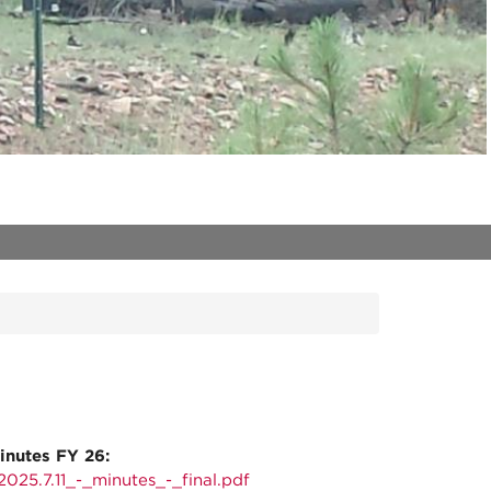
inutes FY 26:
025.7.11_-_minutes_-_final.pdf