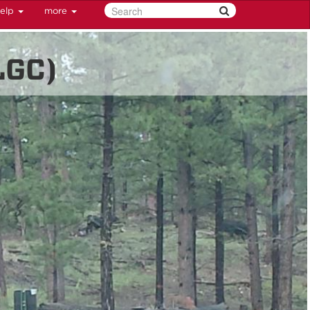
elp
more
LGC)