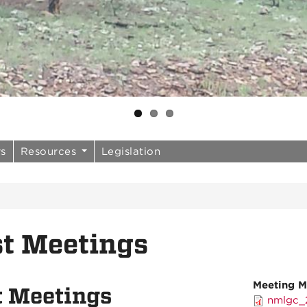
rs
Resources
Legislation
t Meetings
Meeting M
t Meetings
nmlgc_2